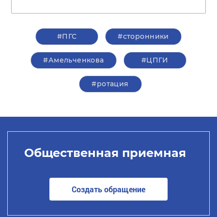
#ПГС
#сторонники
#Амельченкова
#ЦПГИ
#ротация
Общественная приемная
Создать обращение