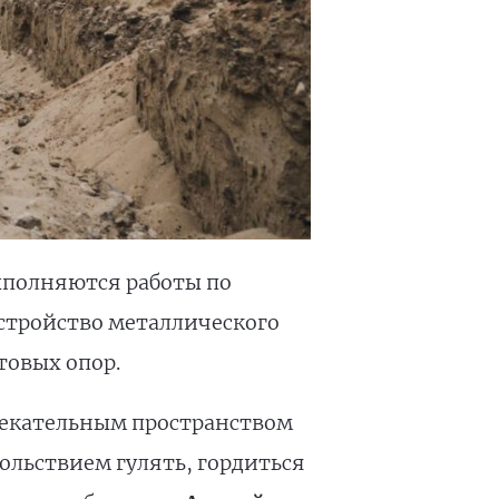
ыполняются работы по
стройство металлического
товых опор.
лекательным пространством
вольствием гулять, гордиться