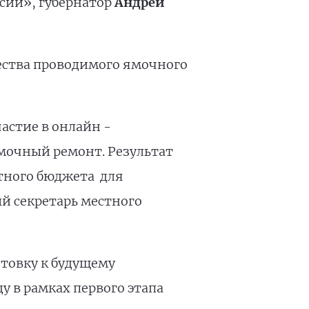
сии», губернатор
Андрей
ества проводимого ямочного
астие в онлайн -
ямочный ремонт. Результат
тного бюджета для
й секретарь местного
отовку к будущему
у в рамках первого этапа