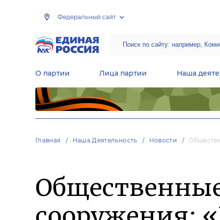
Федеральный сайт
О партии
Лица партии
Наша деяте
Центральная общественная приемная Председателя партии «Единая Россия»
Народная программа «Единой России»
Региональные общ
Руководящий состав Межрегиональных координационных советов
Центральная контрольная комиссия партии
Главная
Наша Деятельность
Новости
Обществе
Общественные
сооружения: «