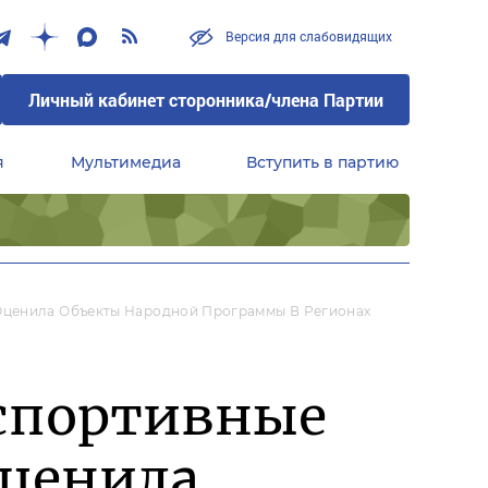
Версия для слабовидящих
Личный кабинет сторонника/члена Партии
я
Мультимедиа
Вступить в партию
Центральный совет сторонников партии «Единая Россия»
Оценила Объекты Народной Программы В Регионах
 спортивные
оценила