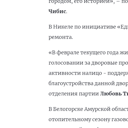
городом, его историей», – п
Чибис
.
В Никеле по инициативе «Ед
ремонта.
«В феврале текущего года жи
голосовании за дворовые про
активности налицо - поддер
благоустройства данной дво
отделения партии
Любовь Т
В Белогорске Амурской обла
отопительному сезону газово