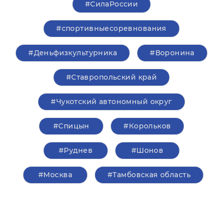
#СилаРоссии
#спортивныесоревнования
#Деньфизкультурника
#Воронина
#Ставропольский край
#Чукотский автономный округ
#Спицын
#Корольков
#Руднев
#Шонов
#Москва
#Тамбовская область