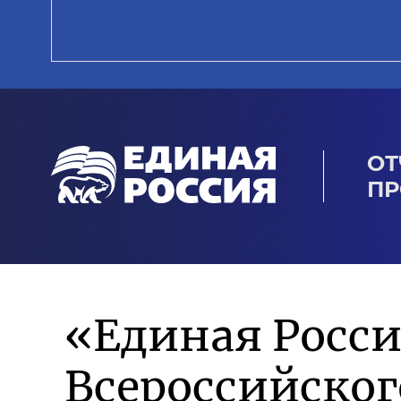
ОТ
ПР
«Единая Росси
Всероссийско