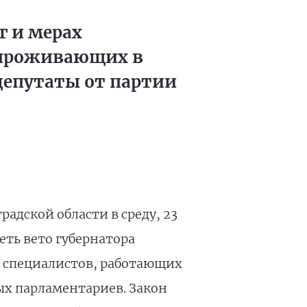
г и мерах
 проживающих в
депутаты от партии
адской области в среду, 23
ть вето губернатора
и специалистов, работающих
ых парламентариев. Закон