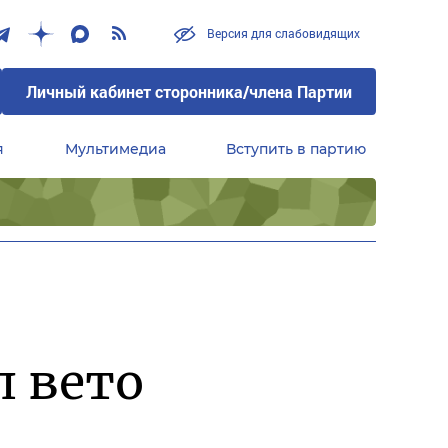
Версия для слабовидящих
Личный кабинет сторонника/члена Партии
я
Мультимедиа
Вступить в партию
Центральный совет сторонников партии «Единая Россия»
л вето