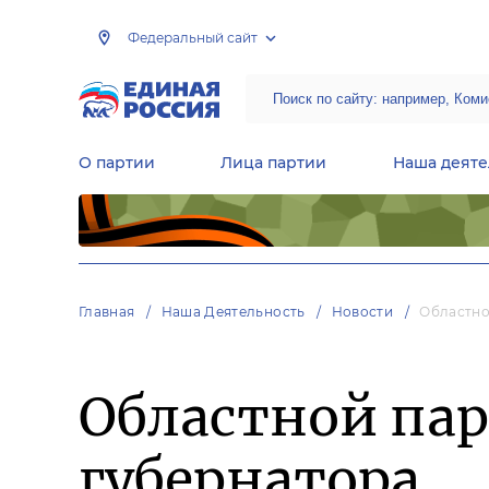
Федеральный сайт
О партии
Лица партии
Наша деяте
Центральная общественная приемная Председателя партии «Единая Россия»
Народная программа «Единой России»
Региональные общ
Руководящий состав Межрегиональных координационных советов
Центральная контрольная комиссия партии
Главная
Наша Деятельность
Новости
Областно
Областной пар
губернатора