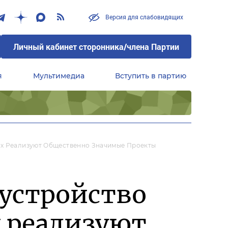
Версия для слабовидящих
Личный кабинет сторонника/члена Партии
я
Мультимедиа
Вступить в партию
Центральный совет сторонников партии «Единая Россия»
ах Реализуют Общественно Значимые Проекты
оустройство
х реализуют