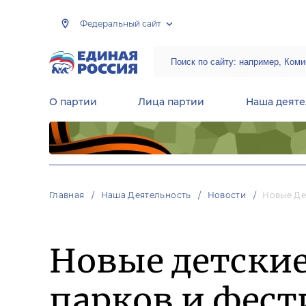
Федеральный сайт
О партии
Лица партии
Наша деяте
Центральная общественная приемная Председателя партии «Единая Россия»
Народная программа «Единой России»
Региональные общ
Руководящий состав Межрегиональных координационных советов
Центральная контрольная комиссия партии
Главная
Наша Деятельность
Новости
Новые Де
Новые детские
парков и фест