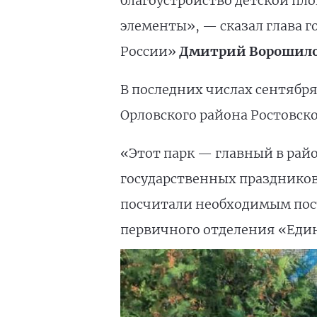
благоустройство детской пло
элементы», — сказал глава г
России»
Дмитрий Ворошил
В последних числах сентябр
Орловского района Ростовско
«Этот парк — главный в рай
государственных праздников
посчитали необходимым поста
первичного отделения «Еди