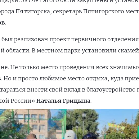
щадки. За счет этого были закуплены и устано
орода Пятигорска, секретарь Пятигорского ме
ов
.
я был реализован проект первичного отделени
й области. В местном парке установили скамей
оне. Не только место проведения всех значимы
. Но и просто любимое место отдыха, куда пр
раться внести свой вклад в благоустройство п
ной России»
Наталья Грицына
.