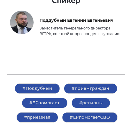
Спикер
Поддубный Евгений Евгеньевич
Заместитель генерального директора
ВГТРК, военный корреспондент, журналист
#Поддубный
#приемграждан
#ЕРпомогает
#регионы
#приемная
#ЕРпомогаетСВО