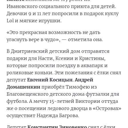
Ивановского социального приюта для детей.
Девочки 9 и 11 лет попросили в подарок куклу
Lol и мягкие игрушки.
«Это прекрасная возможность не дать
угаснуть вере в чудо», — отметила она.
В Дмитриевский детский дом отправятся
подарки для Насти, Ксении и Кристины,
которые попросили поездку в аквапарк и
роликовые коньки. Эти пожелания с ёлки снял
депутат
Евгений Косицын
.
Андрей
Домашенкин
приобрёл Тимофею из
Благовещенского детского дома футзалки для
футбола. А мечту 15-летней Виктории оттуда
же о посещении ледового дворца в «Островах»
осуществит Надежда Багрова.
Депутат
Константин Зиновенко
снял с ёлки