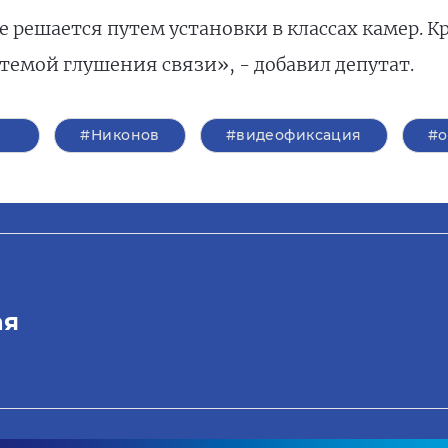
решается путем установки в классах камер. Кр
темой глушения связи», - добавил депутат.
#Никонов
#видеофиксация
#о
ая