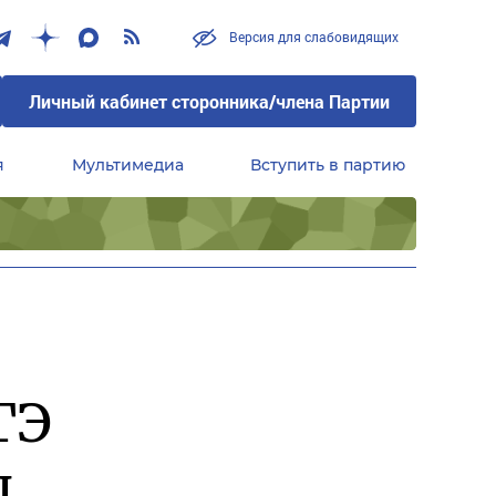
Версия для слабовидящих
Личный кабинет сторонника/члена Партии
я
Мультимедиа
Вступить в партию
Центральный совет сторонников партии «Единая Россия»
ГЭ
ы