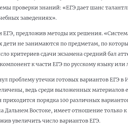
емы проверки знаний: «ЕГЭ дает шанс талант
чебных заведениях».
и ЕГЭ, предложив методы их решения. «Система
ах дети не занимаются по предметам, по котор
сло критериев сдачи экзамена средний бал атте
омпонент к части ЕГЭ по русскому языку или ли
ул проблему утечки готовых вариантов ЕГЭ в 
еличены, ведь среди выложенных материалов 
 приходится порядка 100 различных вариантов
а Дальнем Востоке, имеет отношение только к 
жив увеличить число вариантов ЕГЭ.