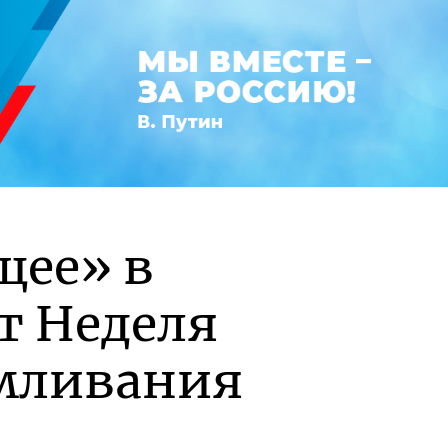
щее» в
т Неделя
рмливания