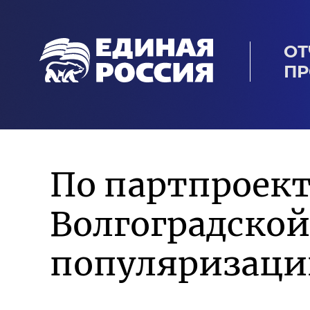
ОТ
ПР
По партпроект
Волгоградской
популяризаци