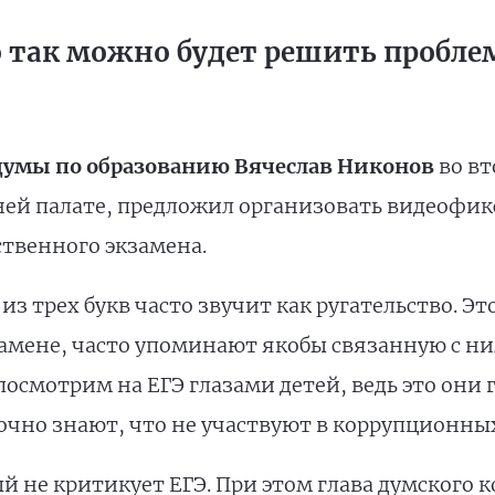
о так можно будет решить пробл
думы по образованию Вячеслав Никонов
во вт
ей палате, предложил организовать видеофик
ственного экзамена.
из трех букв часто звучит как ругательство. Это
амене, часто упоминают якобы связанную с н
посмотрим на ЕГЭ глазами детей, ведь это они
очно знают, что не участвуют в коррупционных 
ый не критикует ЕГЭ. При этом глава думского 