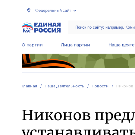
Федеральный сайт
О партии
Лица партии
Наша деяте
Центральная общественная приемная Председателя партии «Единая Россия»
Народная программа «Единой России»
Региональные общ
Руководящий состав Межрегиональных координационных советов
Центральная контрольная комиссия партии
Главная
Наша Деятельность
Новости
Никонов 
Никонов предл
устанавливать