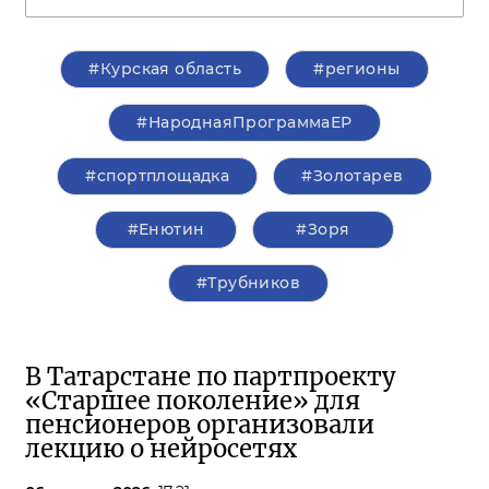
#Курская область
#регионы
#НароднаяПрограммаЕР
#спортплощадка
#Золотарев
#Енютин
#Зоря
#Трубников
В Татарстане по партпроекту
«Старшее поколение» для
пенсионеров организовали
лекцию о нейросетях