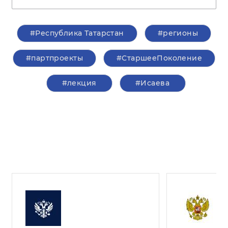
#Республика Татарстан
#регионы
#партпроекты
#СтаршееПоколение
#лекция
#Исаева