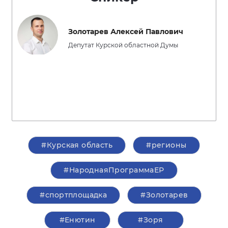
Золотарев Алексей Павлович
Депутат Курской областной Думы
#Курская область
#регионы
#НароднаяПрограммаЕР
#спортплощадка
#Золотарев
#Енютин
#Зоря