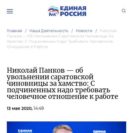
Главная
Наша Деятельность
Новости
Николай
Панков — Об Увольнении Саратовской Чиновницы За
Хамство: С Подчиненных Надо Требовать Человечное
Отношение К Работе
Николай Панков — об
увольнении саратовской
чиновницы за хамство: С
подчиненных надо требовать
человечное отношение к работе
13 мая 2020,
14:49