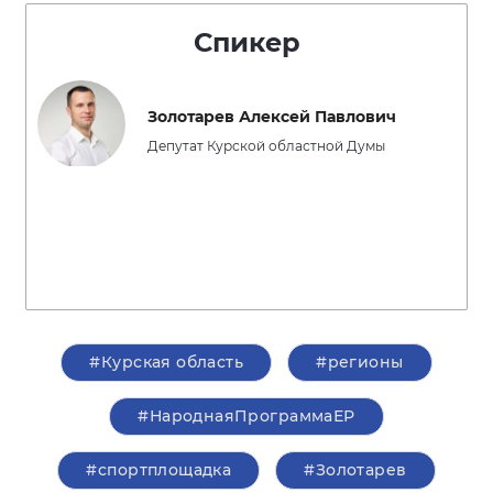
Спикер
Золотарев Алексей Павлович
Депутат Курской областной Думы
#Курская область
#регионы
#НароднаяПрограммаЕР
#спортплощадка
#Золотарев