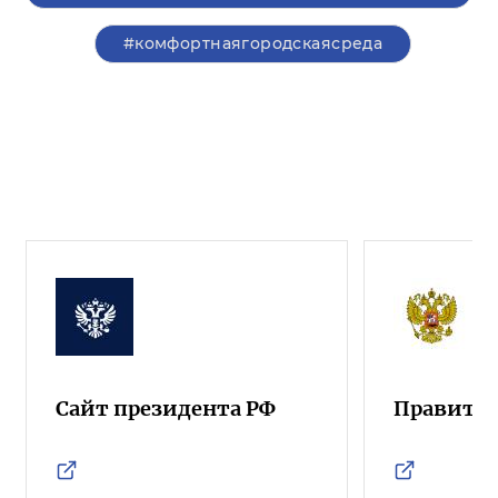
#комфортнаягородскаясреда
Сайт президента РФ
Правител