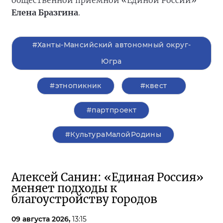
общественной приёмной «Единой России»
Елена Бразгина
.
#Ханты-Мансийский автономный округ-
Югра
#этнопикник
#квест
#партпроект
#КультураМалойРодины
Алексей Санин: «Единая Россия»
меняет подходы к
благоустройству городов
09 августа 2026,
13:15