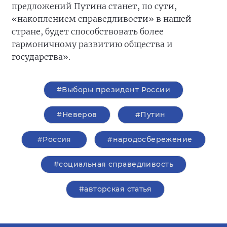
предложений Путина станет, по сути,
«накоплением справедливости» в нашей
стране, будет способствовать более
гармоничному развитию общества и
государства».
#Выборы президент России
#Неверов
#Путин
#Россия
#народосбережение
#социальная справедливость
#авторская статья