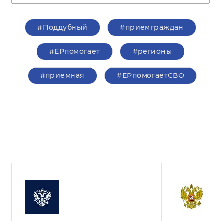
#Поддубный
#приемграждан
#ЕРпомогает
#регионы
#приемная
#ЕРпомогаетСВО