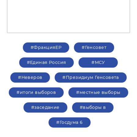
#ФракцияЕР
#Генсовет
#Единая Россия
#МСУ
#Неверов
#Президиум Генсовета
#итоги выборов
#местные выборы
#заседание
#выборы в
#Госдума 6