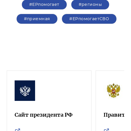
#ЕРпомогает
#регионы
#приемная
#ЕРпомогаетСВО
Сайт президента РФ
Правител