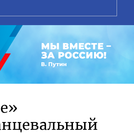
ие»
танцевальный