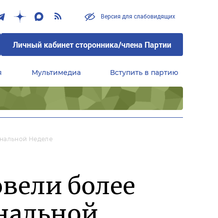
Версия для слабовидящих
Личный кабинет сторонника/члена Партии
я
Мультимедиа
Вступить в партию
Центральный совет сторонников партии «Единая Россия»
ональной Неделе
вели более
ональной