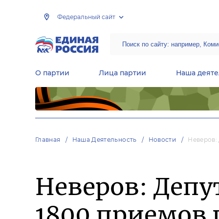
Федеральный сайт
О партии
Лица партии
Наша деяте
Центральная общественная приемная Председателя партии «Единая Россия»
Народная программа «Единой России»
Региональные общ
Руководящий состав Межрегиональных координационных советов
Центральная контрольная комиссия партии
Главная
Наша Деятельность
Новости
Неверов:
Неверов: Депу
1800 приемов 