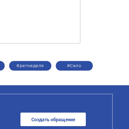
#регнеделя
#Село
Создать обращение