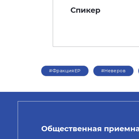
Спикер
#ФракцияЕР
#Неверов
Общественная приемн