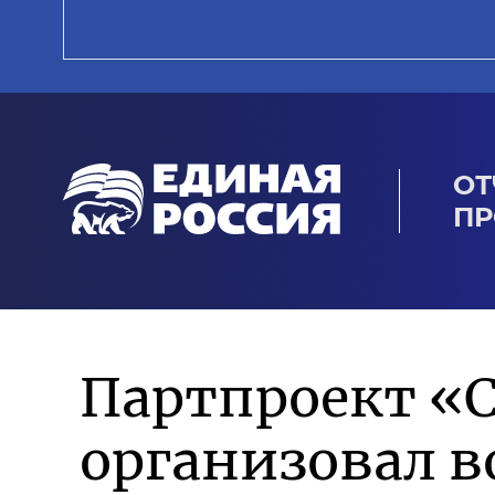
ОТ
ПР
Партпроект «
организовал в