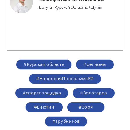
Депутат Курской областной Думы
#Курская область
#регионы
#НароднаяПрограммаЕР
#спортплощадка
#Золотарев
#Енютин
#Зоря
#Трубников