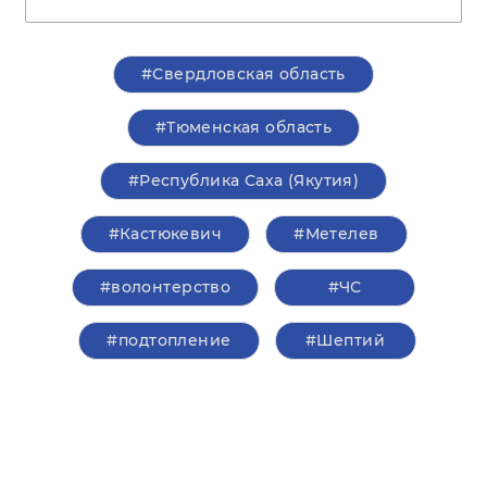
#Свердловская область
#Тюменская область
#Республика Саха (Якутия)
#Кастюкевич
#Метелев
#волонтерство
#ЧС
#подтопление
#Шептий