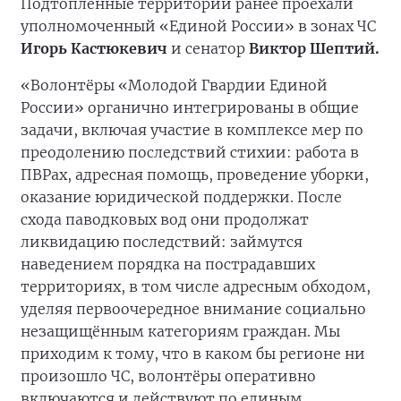
Подтопленные территории ранее проехали
уполномоченный «Единой России» в зонах ЧС
Игорь Кастюкевич
и сенатор
Виктор Шептий.
«Волонтёры «Молодой Гвардии Единой
России» органично интегрированы в общие
задачи, включая участие в комплексе мер по
преодолению последствий стихии: работа в
ПВРах, адресная помощь, проведение уборки,
оказание юридической поддержки. После
схода паводковых вод они продолжат
ликвидацию последствий: займутся
наведением порядка на пострадавших
территориях, в том числе адресным обходом,
уделяя первоочередное внимание социально
незащищённым категориям граждан. Мы
приходим к тому, что в каком бы регионе ни
произошло ЧС, волонтёры оперативно
включаются и действуют по единым