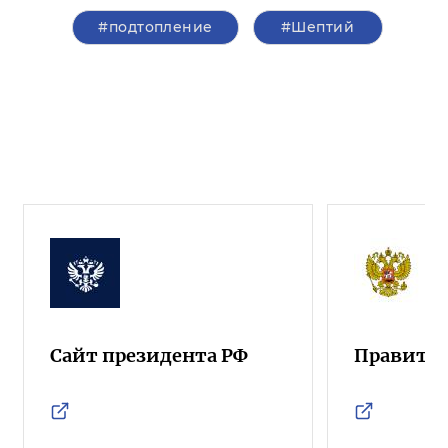
#подтопление
#Шептий
Сайт президента РФ
Правител