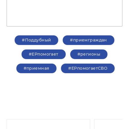
#Поддубный
#приемграждан
#ЕРпомогает
#регионы
#приемная
#ЕРпомогаетСВО