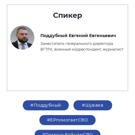
Спикер
Поддубный Евгений Евгеньевич
Заместитель генерального директора
ВГТРК, военный корреспондент, журналист
#Поддубный
#Шуваев
#ЕРпомогаетСВО
#ПомощьБойцамСВО