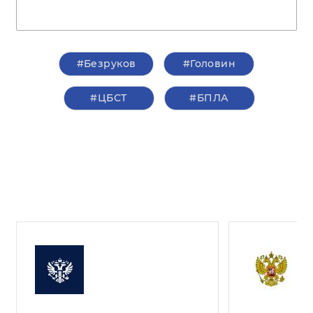
#Безруков
#Головин
#ЦБСТ
#БПЛА