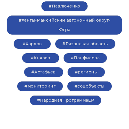
#Павлюченко
#Ханты-Мансийский автономный округ-
Югра
#Харлов
#Рязанская область
#Князев
#Панфилова
#Астафьев
#регионы
#мониторинг
#соцобъекты
#НароднаяПрограммаЕР