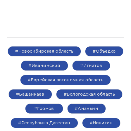
#Новосибирская область
#Объедко
#Иванинский
#Игнатов
#Еврейская автономная область
#Башанкаев
#Вологодская область
#Громов
#Ананьин
#Республика Дагестан
#Никитин