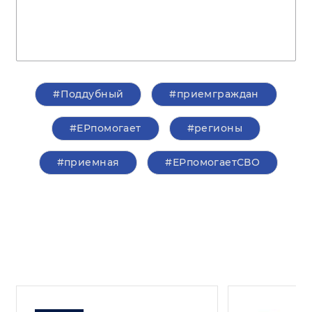
#Поддубный
#приемграждан
#ЕРпомогает
#регионы
#приемная
#ЕРпомогаетСВО