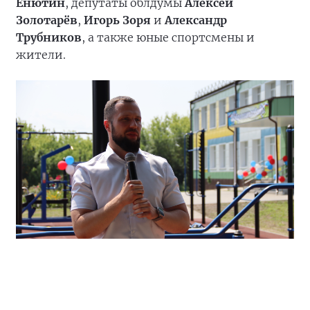
Енютин
, депутаты облдумы
Алексей
Золотарёв
,
Игорь Зоря
и
Александр
Трубников
, а также юные спортсмены и
жители.
«В преддверии Дня физкультурника мы
открываем не просто спортивную площадку