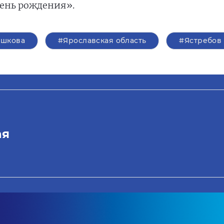
ень рождения».
ешкова
#Ярославская область
#Ястребов
ая