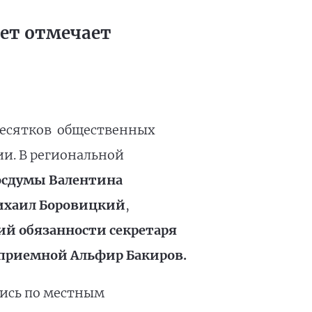
ет отмечает
 десятков общественных
и. В региональной
Госдумы Валентина
Михаил Боровицкий
,
й обязанности секретаря
приемной Альфир Бакиров.
лись по местным