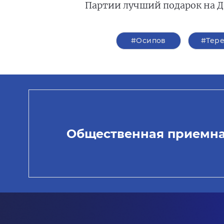
Партии лучший подарок на Д
#Осипов
#Тер
Общественная приемн