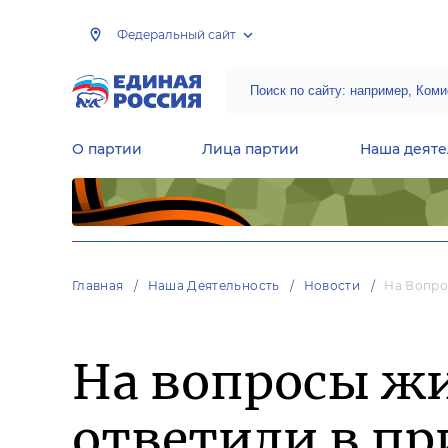
Федеральный сайт
О партии
Лица партии
Наша деяте
Центральная общественная приемная Председателя партии «Единая Россия»
Народная программа «Единой России»
Региональные общ
Руководящий состав Межрегиональных координационных советов
Центральная контрольная комиссия партии
Главная
Наша Деятельность
Новости
На Вопро
На вопросы жи
ответили в п