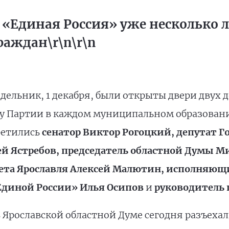
«Единая Россия» уже несколько л
аждан\r\n\r\n
едельник, 1 декабря, были открыты двери двух
у Партии в каждом муниципальном образовани
ретились
сенатор Виктор Рогоцкий, депутат 
гей Ястребов, председатель областной Думы 
та Ярославля Алексей Малютин, исполняющи
Единой России» Илья Осипов
и
руководитель 
 Ярославской областной Думе сегодня разъеха