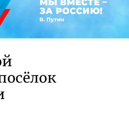
ой
посёлок
и