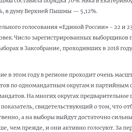
мы составила порядка 70%. Явка в Екатеринбур
%, в думу Верхней Пышмы — 5,12%.
ельного голосования «Единой России» - 22 и 23
ловек. Число зарегистрированных выборщиков 
выборах в Заксобрание, проходивших в 2018 год
е в этом году в регионе проходит очень масш
атов по одномандатным округам и партийным 
 мандатов. На многих округах предварительное 
показатель, свидетельствующий о том, что от
ственно, а на выборы выйдут достаточно силь
е, чем прежде, и они активно голосуют. За пе