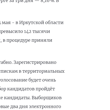
ге за три дня — 8,16%. В
 мая - в Иркутской области
превысило 142 тысячи
у, в процедуре приняли
табно. Зарегистрировано
спискам в территориальных
голосование будет очень
бор кандидатов пройдёт
ные кандидаты. Выборщиков
рвые два дня электронного