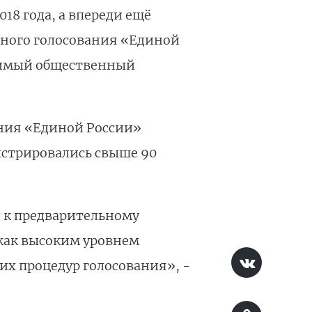
8 года, а впереди ещё
ьного голосования «Единой
исимый общественный
ания «Единой России»
гистрировались свыше 90
 к предварительному
как высоким уровнем
х процедур голосования», -