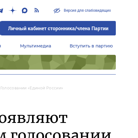
Версия для слабовидящих
Личный кабинет сторонника/члена Партии
я
Мультимедиа
Вступить в партию
Центральный совет сторонников партии «Единая Россия»
 Голосовании «Единой России»
роявляют
м голосовании