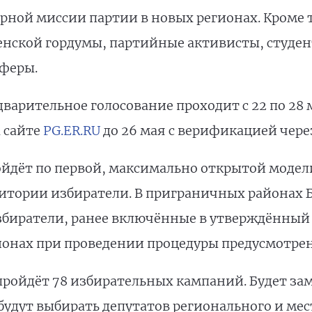
рной миссии партии в новых регионах. Кроме т
нской гордумы, партийные активисты, студен
феры.
арительное голосование проходит с 22 по 28 м
 сайте
PG.ER.RU
до 26 мая с верификацией через
ойдёт по первой, максимально открытой модели
итории избиратели. В приграничных районах Б
избиратели, ранее включённые в утверждённы
ионах при проведении процедуры предусмотрен
пройдёт 78 избирательных кампаний. Будет зам
будут выбирать депутатов регионального и мес