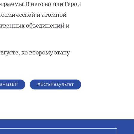
ограммы. В него вошли Герои
-космической и атомной
ественных объединений и
вгусте, ко второму этапу
аммаЕР
#ЕстьРезультат