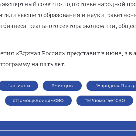
 экспертный совет по подготовке народной пр
вители высшего образования и науки, ракетно
 бизнеса, реального сектора экономики, общ
тия «Единая Россия» представит в июне, а в а
рограмму на пять лет.
#регионы
#Чинцов
#НароднаяПрогр
#ПомощьБойцамСВО
#ЕРпомогаетСВО