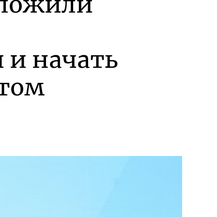
дложили
 и начать
ытом