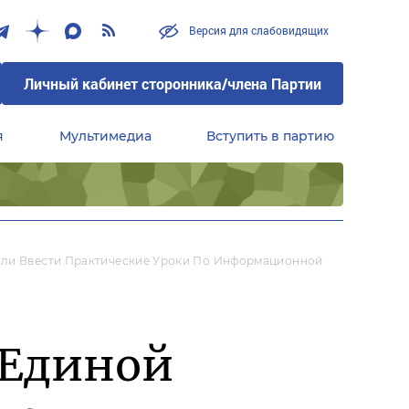
Версия для слабовидящих
Личный кабинет сторонника/члена Партии
я
Мультимедиа
Вступить в партию
Центральный совет сторонников партии «Единая Россия»
или Ввести Практические Уроки По Информационной
«Единой