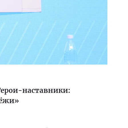
Герои-наставники:
дёжи»