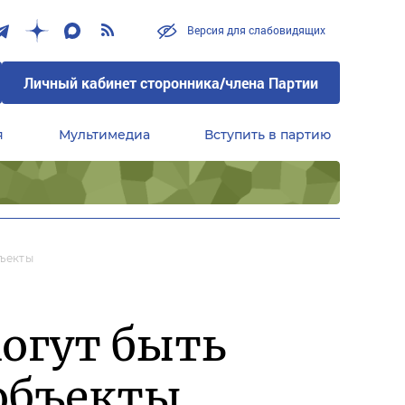
Версия для слабовидящих
Личный кабинет сторонника/члена Партии
я
Мультимедиа
Вступить в партию
Центральный совет сторонников партии «Единая Россия»
ъекты
огут быть
объекты