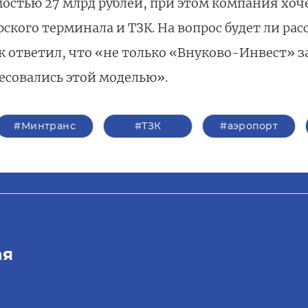
остью 27 млрд рублей, при этом компания хоче
ского терминала и ТЗК. На вопрос будет ли р
 ответил, что «не только «Внуково-Инвест» за
есовались этой моделью».
#Минтранс
#ТЗК
#аэропорт
ая