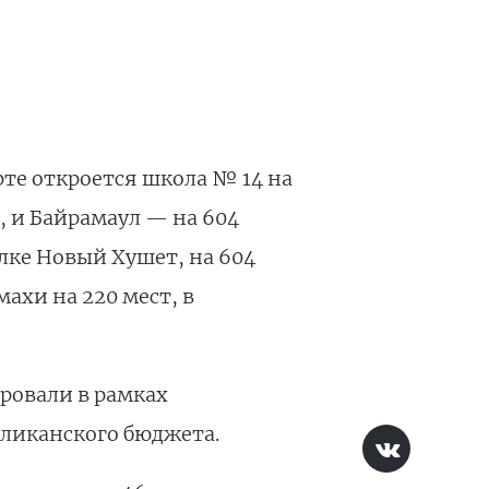
те откроется школа № 14 на
, и Байрамаул — на 604
лке Новый Хушет, на 604
ахи на 220 мест, в
ировали в рамках
бликанского бюджета.