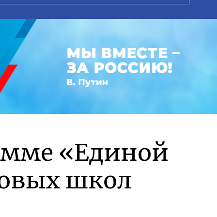
рамме «Единой
новых школ