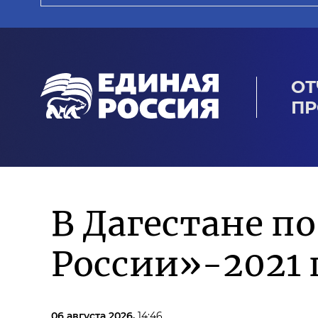
ОТ
ПР
В Дагестане п
России»-2021 
06 августа 2026,
14:46