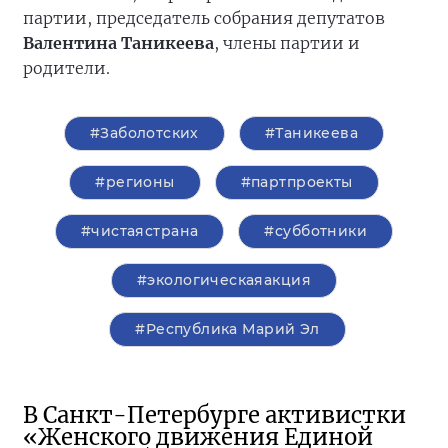
партии, председатель собрания депутатов
Валентина Таникеева
, члены партии и
родители.
#Заболотских
#Таникеева
#регионы
#партпроекты
#чистаястрана
#субботники
#экологическаяакция
#Республика Марий Эл
В Санкт-Петербурге активистки
«Женского движения Единой