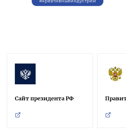
#креативныеиндустрии
Сайт президента РФ
Правител