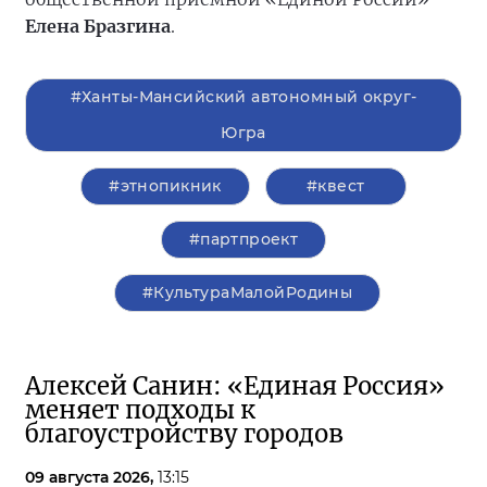
Елена Бразгина
.
#Ханты-Мансийский автономный округ-
Югра
#этнопикник
#квест
#партпроект
#КультураМалойРодины
Алексей Санин: «Единая Россия»
меняет подходы к
благоустройству городов
09 августа 2026,
13:15