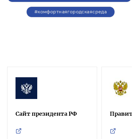
#комфортнаягородскаясреда
Сайт президента РФ
Правител