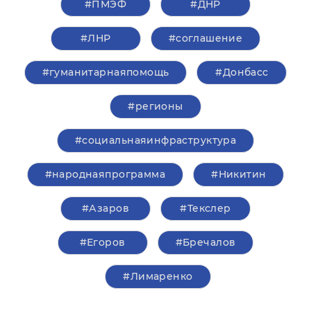
#ПМЭФ
#ДНР
#ЛНР
#соглашение
#гуманитарнаяпомощь
#Донбасс
#регионы
#социальнаяинфраструктура
#народнаяпрограмма
#Никитин
#Азаров
#Текслер
#Егоров
#Бречалов
#Лимаренко