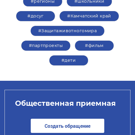
#регионы
#школьники
#досуг
#Камчатский край
#Защитаживотногомира
#партпроекты
#фильм
#дети
Общественная приемная
Создать обращение