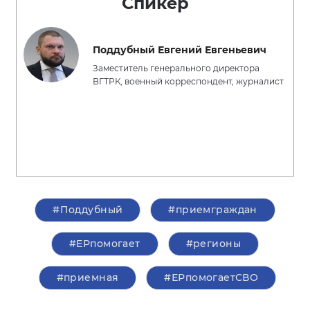
Спикер
Поддубный Евгений Евгеньевич
Заместитель генерального директора
ВГТРК, военный корреспондент, журналист
#Поддубный
#приемграждан
#ЕРпомогает
#регионы
#приемная
#ЕРпомогаетСВО