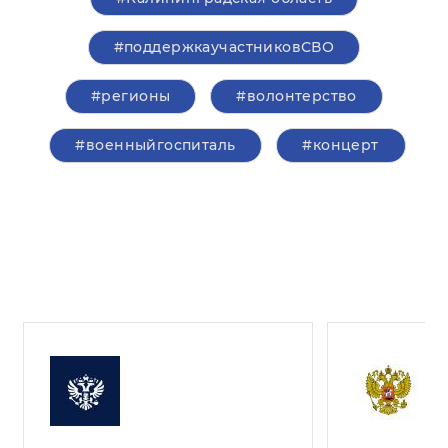
#поддержкаучастниковСВО
#регионы
#волонтерство
#военныйгоспиталь
#концерт