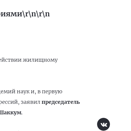
иями\r\n\r\n
одействии жилищному
емий наук и, в первую
фессий, заявил
председатель
 Шаккум
.