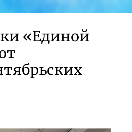
жки «Единой
ют
нтябрьских