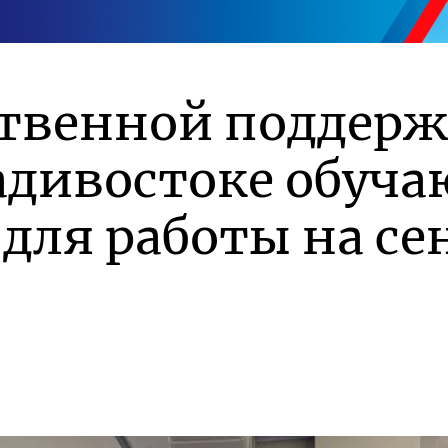
ственной поддер
адивостоке обуча
для работы на се