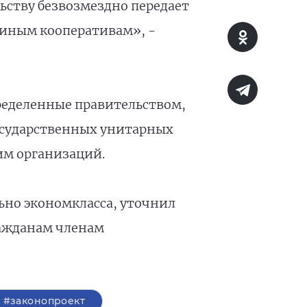
ству безвозмездно передает
иным кооперативам», -
ределенные правительством,
осударственных унитарных
им организаций.
ьно экономкласса, уточнил
ражданам членам
#законопроект