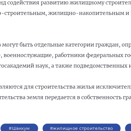
нд содействия развитию жилищному строитель
о-строительным, жилищно-накопительным и 
 могут быть отдельные категории граждан, оп
е, военнослужащие, работники федеральных г
осакадемий наук, а также подведомственных 
вляются для строительства жилья исключител
тельства земля передается в собственность г
#Шаккум
#жилищное строительство