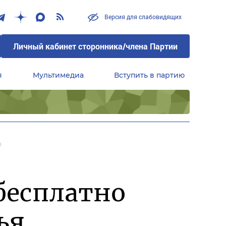
Версия для слабовидящих
Личный кабинет сторонника/члена Партии
я
Мультимедиа
Вступить в партию
Центральный совет сторонников партии «Единая Россия»
я
бесплатно
ья