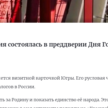
я состоялась в преддверии Дня Г
ется визитной карточкой Югры. Его русловая 
логов в России.
ь за Родину и показать единство её народа. Эт