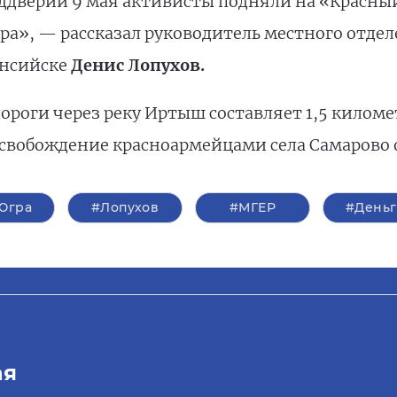
еддверии 9 мая активисты подняли на «Красн
тра», — рассказал руководитель местного отд
ансийске
Денис Лопухов.
роги через реку Иртыш составляет 1,5 киломе
 освобождение красноармейцами села Самарово
Югра
#Лопухов
#‎МГЕР‬
#Деньг
ая