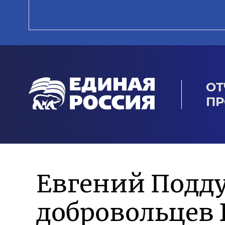
ОТ
ПР
Евгений Подд
добровольцев 