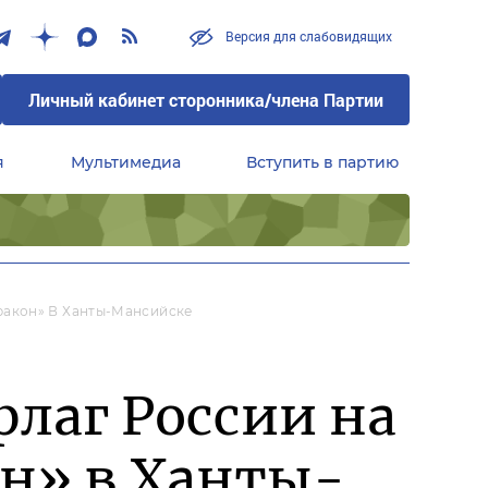
Версия для слабовидящих
Личный кабинет сторонника/члена Партии
я
Мультимедиа
Вступить в партию
Центральный совет сторонников партии «Единая Россия»
ракон» В Ханты-Мансийске
лаг России на
н» в Ханты-