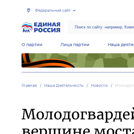
Федеральный сайт
О партии
Лица партии
Наша деяте
Центральная общественная приемная Председателя партии «Единая Россия»
Народная программа «Единой России»
Региональные общ
Руководящий состав Межрегиональных координационных советов
Центральная контрольная комиссия партии
Главная
Наша Деятельность
Новости
Молодогв
Молодогварде
вершине мост