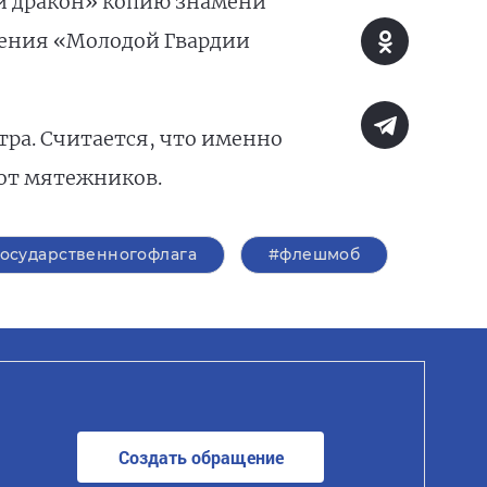
ый дракон» копию знамени
еления «Молодой Гвардии
тра. Считается, что именно
 от мятежников.
осударственногофлага
#флешмоб
Создать обращение