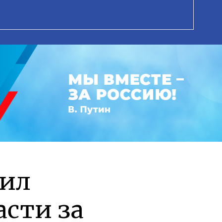
рил
асти за