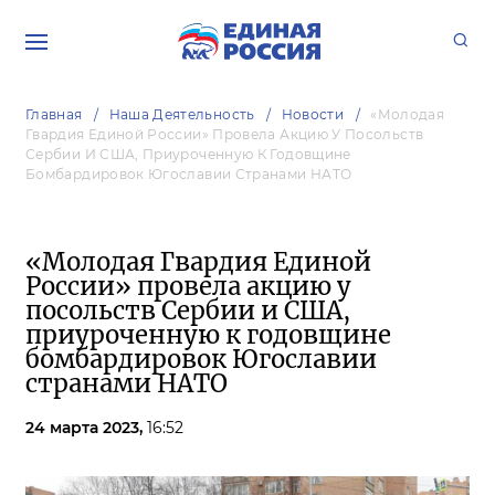
Главная
Наша Деятельность
Новости
«Молодая
Гвардия Единой России» Провела Акцию У Посольств
Сербии И США, Приуроченную К Годовщине
Бомбардировок Югославии Странами НАТО
«Молодая Гвардия Единой
России» провела акцию у
посольств Сербии и США,
приуроченную к годовщине
бомбардировок Югославии
странами НАТО
24 марта 2023,
16:52