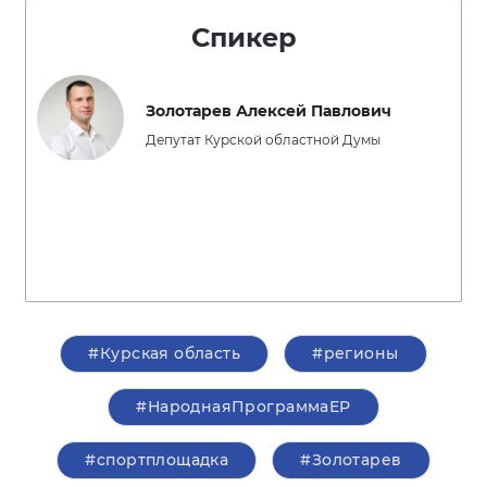
Спикер
Золотарев Алексей Павлович
Депутат Курской областной Думы
#Курская область
#регионы
#НароднаяПрограммаЕР
#спортплощадка
#Золотарев