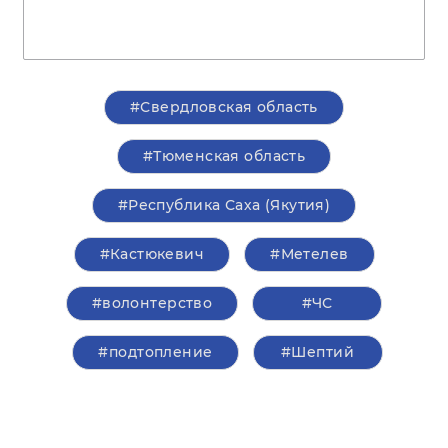
#Свердловская область
#Тюменская область
#Республика Саха (Якутия)
#Кастюкевич
#Метелев
#волонтерство
#ЧС
#подтопление
#Шептий