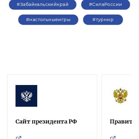
#Забайкальскийкрай
#СилаРоссии
#настольныеигры
#турнир
Сайт президента РФ
Правител