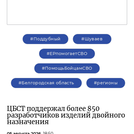
#Поддубный
#Шуваев
#ЕРпомогаетСВО
#ПомощьБойцамСВО
#Белгородская область
#регионы
ЦБСТ поддержал более 850
разработчиков изделий двойного
назначения
05 августа 2026,
18:50