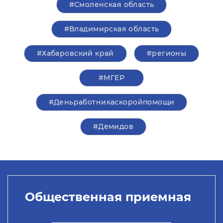
#Смоленская область
#Владимирская область
#Хабаровский край
#регионы
#‎МГЕР‬
#Деньработникаскоройпомощи
#Демидов
Общественная приемная