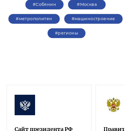
#Собянин
#Москва
#метрополитен
#машиностроение
#регионы
Сайт президента РФ
Правител