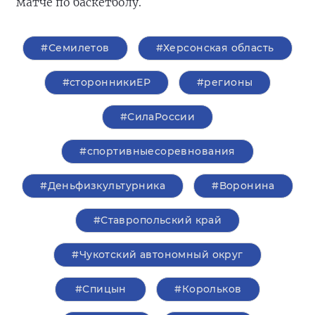
матче по баскетболу.
#Семилетов
#Херсонская область
#сторонникиЕР
#регионы
#СилаРоссии
#спортивныесоревнования
#Деньфизкультурника
#Воронина
#Ставропольский край
#Чукотский автономный округ
#Спицын
#Корольков