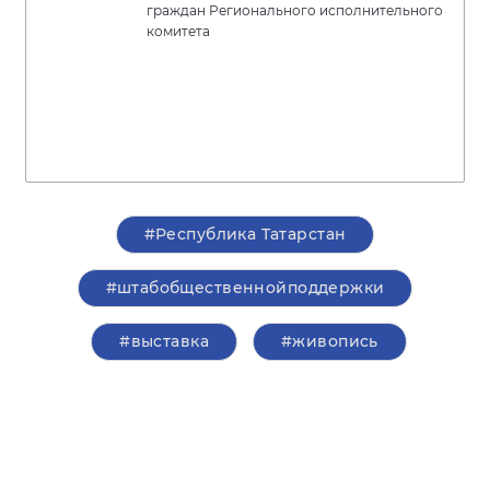
граждан Регионального исполнительного
комитета
#Республика Татарстан
#штабобщественнойподдержки
#выставка
#живопись