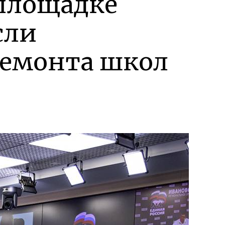
 площадке
сли
ремонта школ