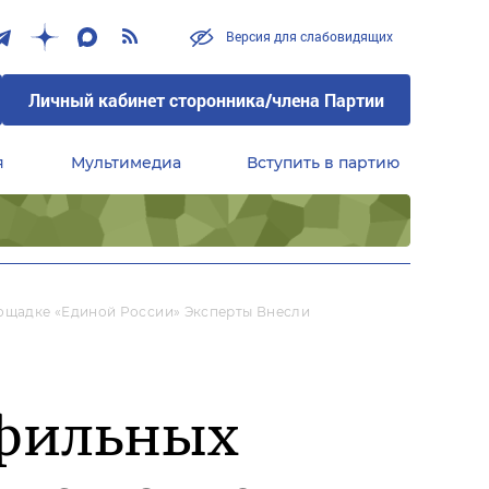
Версия для слабовидящих
Личный кабинет сторонника/члена Партии
я
Мультимедиа
Вступить в партию
Центральный совет сторонников партии «Единая Россия»
ощадке «Единой России» Эксперты Внесли
офильных