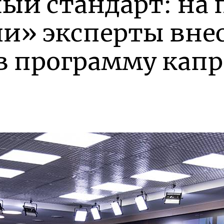
ный стандарт: на
ии» эксперты вне
в программу кап