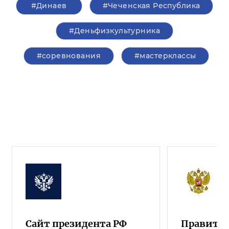
#Динаев
#Чеченская Республика
#Деньфизкультурника
#соревнования
#мастерклассы
Сайт президента РФ
Правител