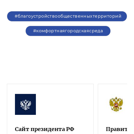
#благоустройствообщественныхтерриторий
#комфортнаягородскаясреда
Сайт президента РФ
Правител