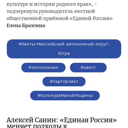
культуре и истории родного края», -
подчеркнула руководитель местной
общественной приёмной «Единой России»
Елена Бразгина
.
#Ханты-Мансийский автономный округ-
Югра
#этнопикник
#квест
#партпроект
#КультураМалойРодины
Алексей Санин: «Единая Россия»
меняет подходы к