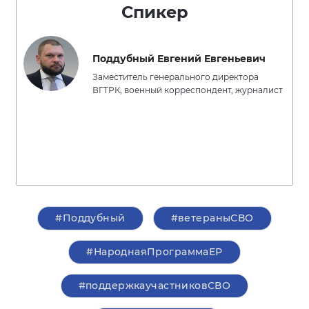
Спикер
Поддубный Евгений Евгеньевич
Заместитель генерального директора
ВГТРК, военный корреспондент, журналист
#Поддубный
#ветераныСВО
#НароднаяПрограммаЕР
#поддержкаучастниковСВО