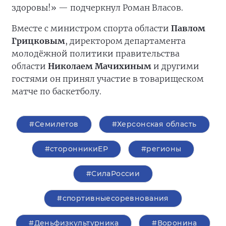
здоровы!» — подчеркнул Роман Власов.
Вместе с министром спорта области
Павлом
Грицковым
, директором департамента
молодёжной политики правительства
области
Николаем Мачихиным
и другими
гостями он принял участие в товарищеском
матче по баскетболу.
#Семилетов
#Херсонская область
#сторонникиЕР
#регионы
#СилаРоссии
#спортивныесоревнования
#Деньфизкультурника
#Воронина