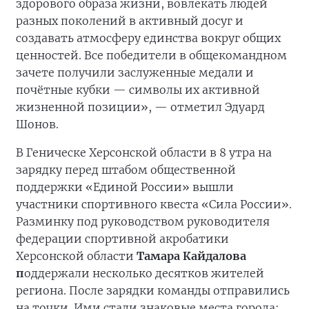
здорового образа жизни, вовлекать людей
разных поколений в активный досуг и
создавать атмосферу единства вокруг общих
ценностей. Все победители в общекомандном
зачете получили заслуженные медали и
почётные кубки — символы их активной
жизненной позиции», — отметил Эдуард
Шонов.
В Геническе Херсонской области в 8 утра на
зарядку перед штабом общественной
поддержки «Единой России» вышли
участники спортивного квеста «Сила России».
Разминку под руководством руководителя
федерации спортивной акробатики
Херсонской области
Тамара Кайдалова
п
оддержали несколько десятков жителей
региона. После зарядки команды отправились
на точки. Ими стали знаковые места города: