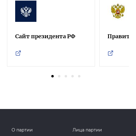
Сайт президента РФ
Правител
О партии
Лица партии