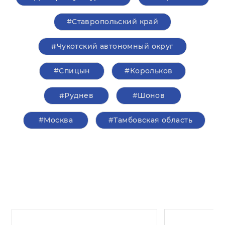
#Ставропольский край
#Чукотский автономный округ
#Спицын
#Корольков
#Руднев
#Шонов
#Москва
#Тамбовская область