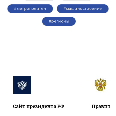
#метрополитен
#машиностроение
#регионы
Сайт президента РФ
Правител