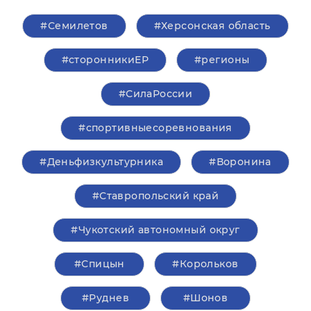
#Семилетов
#Херсонская область
#сторонникиЕР
#регионы
#СилаРоссии
#спортивныесоревнования
#Деньфизкультурника
#Воронина
#Ставропольский край
#Чукотский автономный округ
#Спицын
#Корольков
#Руднев
#Шонов