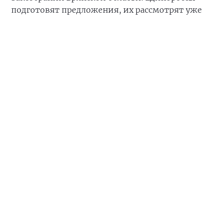
подготовят предложения, их рассмотрят уже
в осеннюю сессию.
«Необходимо внимательнее относиться к
разработке законодательства в отношении
социальной поддержки ветеранов СВО,
действующих военнослужащих и членов их
семей», — отметил член Генсовета «Единой
России».