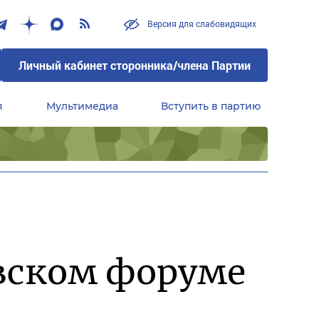
Версия для слабовидящих
Личный кабинет сторонника/члена Партии
я
Мультимедиа
Вступить в партию
Центральный совет сторонников партии «Единая Россия»
вском форуме