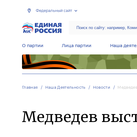
Федеральный сайт
О партии
Лица партии
Наша деяте
Центральная общественная приемная Председателя партии «Единая Россия»
Народная программа «Единой России»
Региональные общ
Руководящий состав Межрегиональных координационных советов
Центральная контрольная комиссия партии
Главная
Наша Деятельность
Новости
Медведев
Медведев выс