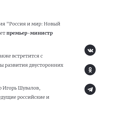
ия "Россия и мир: Новый
оет
премьер-министр
акже встретится с
сы развития двусторонних
р Игорь Шувалов,
едущие российские и