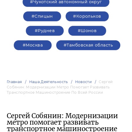
#Чукотский автономный округ
#Спицын
#Корольков
#Руднев
#Шонов
#Москва
#Тамбовская область
Главная
Наша Деятельность
Новости
Сергей
Собянин: Модернизации Метро Помогает Развивать
Транспортное Машиностроение По Всей России
Сергей Собянин: Модернизации
метро помогает развивать
транспортное машиностроение