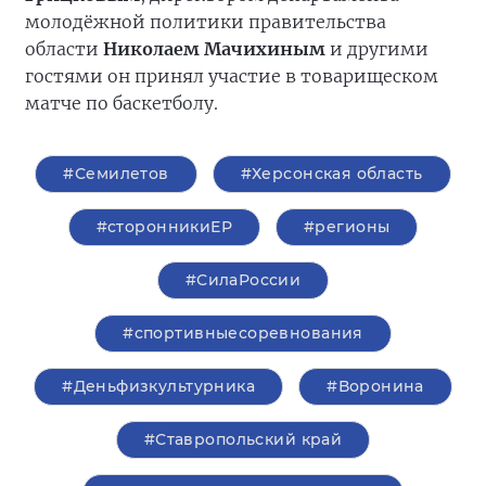
молодёжной политики правительства
области
Николаем Мачихиным
и другими
гостями он принял участие в товарищеском
матче по баскетболу.
#Семилетов
#Херсонская область
#сторонникиЕР
#регионы
#СилаРоссии
#спортивныесоревнования
#Деньфизкультурника
#Воронина
#Ставропольский край