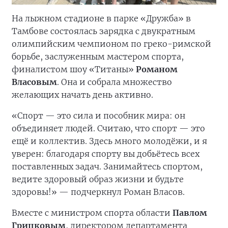
На лыжном стадионе в парке «Дружба» в
Тамбове состоялась зарядка с двукратным
олимпийским чемпионом по греко-римской
борьбе, заслуженным мастером спорта,
финалистом шоу «Титаны»
Романом
Власовым
. Она и собрала множество
желающих начать день активно.
«Спорт — это сила и пособник мира: он
объединяет людей. Считаю, что спорт — это
ещё и коллектив. Здесь много молодёжи, и я
уверен: благодаря спорту вы добьётесь всех
поставленных задач. Занимайтесь спортом,
ведите здоровый образ жизни и будьте
здоровы!» — подчеркнул Роман Власов.
Вместе с министром спорта области
Павлом
Грицковым
, директором департамента