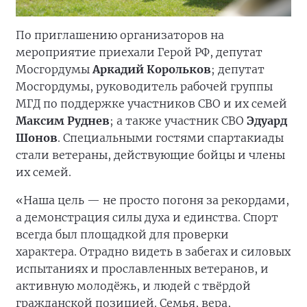
По приглашению организаторов на
мероприятие приехали Герой РФ, депутат
Мосгордумы
Аркадий Корольков
; депутат
Мосгордумы, руководитель рабочей группы
МГД по поддержке участников СВО и их семей
Максим Руднев
; а также участник СВО
Эдуард
Шонов
. Специальными гостями спартакиады
стали ветераны, действующие бойцы и члены
их семей.
«Наша цель — не просто погоня за рекордами,
а демонстрация силы духа и единства. Спорт
всегда был площадкой для проверки
характера. Отрадно видеть в забегах и силовых
испытаниях и прославленных ветеранов, и
активную молодёжь, и людей с твёрдой
гражданской позицией. Семья, вера,