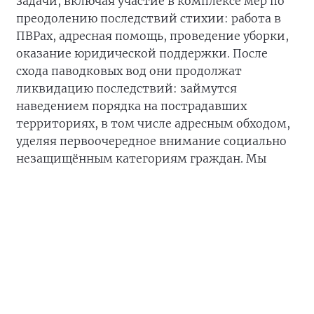
задачи, включая участие в комплексе мер по
преодолению последствий стихии: работа в
ПВРах, адресная помощь, проведение уборки,
оказание юридической поддержки. После
схода паводковых вод они продолжат
ликвидацию последствий: займутся
наведением порядка на пострадавших
территориях, в том числе адресным обходом,
уделяя первоочередное внимание социально
незащищённым категориям граждан. Мы
приходим к тому, что в каком бы регионе ни
произошло ЧС, волонтёры оперативно
включаются и действуют по единым
алгоритмам», — сказал Игорь Кастюкевич.
В Якутии волонтёры помогали в Верхоянском
районе, который вода затронула в первую
очередь. Из-за сильного паводка жители села
Сайды остались без крова, тёплых вещей и